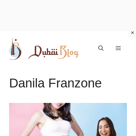
Vai
al
Menu
contenuto
Danila Franzone