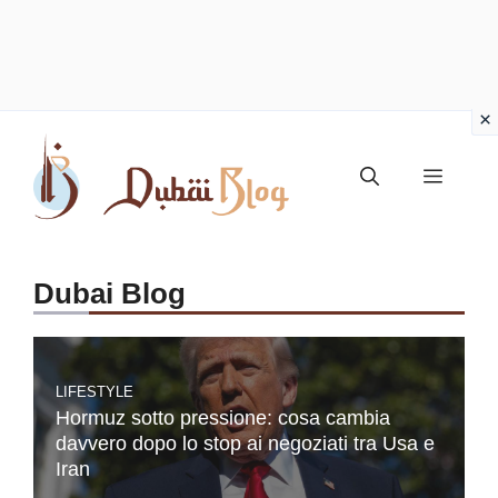
Vai
al
Menu
contenuto
Dubai Blog
LIFESTYLE
Hormuz sotto pressione: cosa cambia
davvero dopo lo stop ai negoziati tra Usa e
Iran