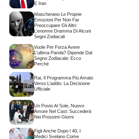
E Iran
Mascherano Le Proprie
Emozioni Per Non Far
Preoccupare Gli Altri:
L’enorme Dramma Di Alcuni
Segni Zodiacali
Vuole Per Forza Avere
L’ultima Parola? Dipende Dal
Segno Zodiacale: Ecco
Perché
Rai, Il Programma Più Amato
Verso L’addio: La Decisione
Ufficiale
Un Posto Al Sole, Nuovo
Amore Nel Cast: Succederà
Nei Prossimi Giorni
Figli Anche Dopo I 40, I
Medici Svelano Come