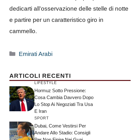
dedicarti all’osservazione delle stelle di notte
e partire per un caratteristico giro in
cammello.
Categorie
Emirati Arabi
ARTICOLI RECENTI
LIFESTYLE
Hormuz Sotto Pressione:
Cosa Cambia Davvero Dopo
Lo Stop Ai Negoziati Tra Usa
E Iran
SPORT
Dubai, Come Vestirsi Per
Andare Allo Stadio: Consigli
Per Non Finire Nei Guai