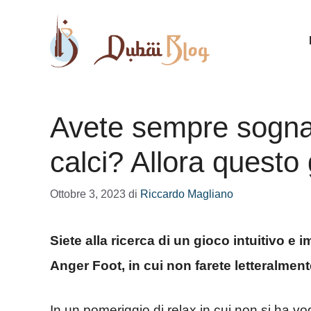
Vai
al
contenuto
Avete sempre sognat
calci? Allora questo 
Ottobre 3, 2023
di
Riccardo Magliano
Siete alla ricerca di un gioco intuitivo e
Anger Foot, in cui non farete letteralmente
In un pomeriggio di relax in cui non si ha v