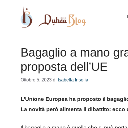
Vai
al
contenuto
Bagaglio a mano grat
proposta dell’UE
Ottobre 5, 2023
di
Isabella Insolia
L’Unione Europea ha proposto il bagaglio 
La novità però alimenta il dibattito: ecco
Il bagaglio a mano è quello che si può porta