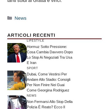
tanti soldi al Gratta e vinci.
Categorie
News
ARTICOLI RECENTI
LIFESTYLE
Hormuz Sotto Pressione:
Cosa Cambia Davvero Dopo
Lo Stop Ai Negoziati Tra Usa
E Iran
SPORT
Dubai, Come Vestirsi Per
Andare Allo Stadio: Consigli
Per Non Finire Nei Guai
Come Georgina Rodriguez
NEWS
Non Fermarsi Allo Stop Della
Polizia È Reato? Ecco Il