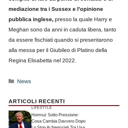
mediazione
tra i Sussex e l’opinione
pubblica inglese,
presso la quale Harry e
Meghan sono da anni in caduta libera, tanto
da essere fischiati quando si presentarono
alla messa per il Giubileo di Platino della
Regina Elisabetta nel 2022.
Categorie
News
ARTICOLI RECENTI
LIFESTYLE
Hormuz Sotto Pressione:
Cosa Cambia Davvero Dopo
Lo Stop Ai Negoziati Tra Usa