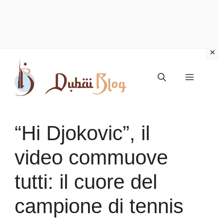
Vai
al
Menu
contenuto
“Hi Djokovic”, il
video commuove
tutti: il cuore del
campione di tennis