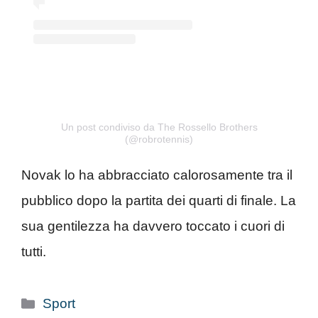
Un post condiviso da The Rossello Brothers
(@robrotennis)
Novak lo ha abbracciato calorosamente tra il
pubblico dopo la partita dei quarti di finale. La
sua gentilezza ha davvero toccato i cuori di
tutti.
Categorie
Sport