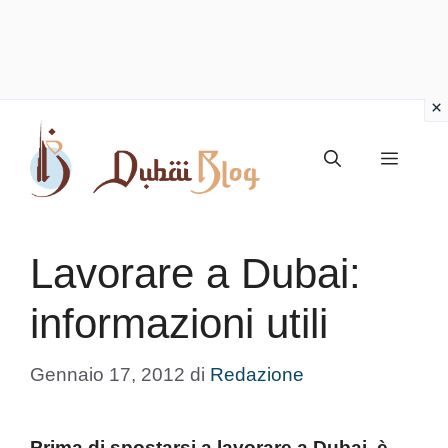
Vai
al
Menu
contenuto
Lavorare a Dubai:
informazioni utili
Gennaio 17, 2012
di
Redazione
Prima di spostarsi a lavorare a Dubai, è