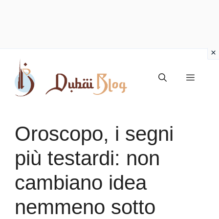
Vai
al
Menu
contenuto
Oroscopo, i segni
più testardi: non
cambiano idea
nemmeno sotto