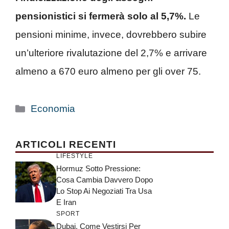
pensionistici si fermerà solo al 5,7%.
Le
pensioni minime, invece, dovrebbero subire
un’ulteriore rivalutazione del 2,7% e arrivare
almeno a 670 euro almeno per gli over 75.
Categorie
Economia
ARTICOLI RECENTI
LIFESTYLE
Hormuz Sotto Pressione:
Cosa Cambia Davvero Dopo
Lo Stop Ai Negoziati Tra Usa
E Iran
SPORT
Dubai, Come Vestirsi Per