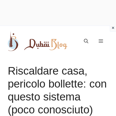
Vai
al
Menu
contenuto
Riscaldare casa,
pericolo bollette: con
questo sistema
(poco conosciuto)