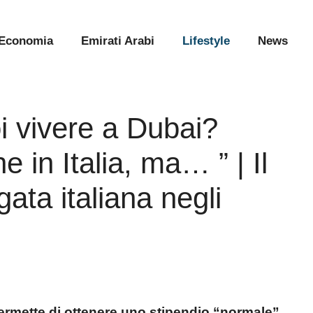
Economia
Emirati Arabi
Lifestyle
News
i vivere a Dubai?
e in Italia, ma… ” | Il
ata italiana negli
rmette di ottenere uno stipendio “normale”