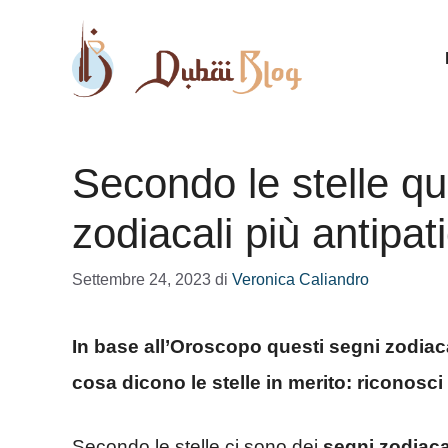
Vai
al
contenuto
Secondo le stelle qu
zodiacali più antipat
Settembre 24, 2023
di
Veronica Caliandro
In base all’Oroscopo questi segni zodiacali
cosa dicono le stelle in merito: riconosc
Secondo le stelle ci sono dei
segni zodiaca