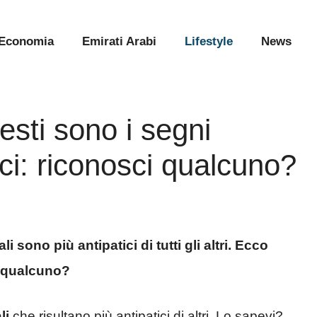
Economia
Emirati Arabi
Lifestyle
News
esti sono i segni
ici: riconosci qualcuno?
 sono più antipatici di tutti gli altri. Ecco
i qualcuno?
li
che risultano più antipatici di altri. Lo sapevi?