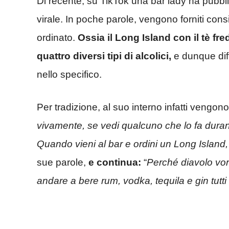
Di recente, su TikTok una bar lady ha pubb
virale. In poche parole, vengono forniti cons
ordinato.
Ossia il Long Island con il tè fre
quattro diversi tipi di alcolici,
e dunque diff
nello specifico.
Per tradizione, al suo interno infatti vengon
vivamente, se vedi qualcuno che lo fa durant
Quando vieni al bar e ordini un Long Island,
sue parole,
e continua:
“
Perché diavolo vorre
andare a bere rum, vodka, tequila e gin tut