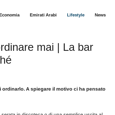
Economia
Emirati Arabi
Lifestyle
News
rdinare mai | La bar
ché
ordinarlo. A spiegare il motivo ci ha pensato
 serata in discoteca o di una semplice uscita al