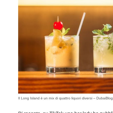
Il Long Island è un mix di quattro liquori diversi – DubaiBlog.