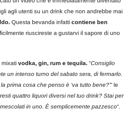
licato un video che è immediatamente diventato
igli agli utenti su un drink che non andrebbe mai
ddo.
Questa bevanda infatti
contiene ben
icilmente riuscireste a gustarvi il sapore di uno
o mixati
vodka, gin, rum e tequila.
“
Consiglio
e un intenso turno del sabato sera, di fermarlo.
 la prima cosa che penso è ‘va tutto bene?’
” le
sti quattro liquori diversi nel tuo drink? Stai per
ti mescolati in uno. È semplicemente pazzesco
“.