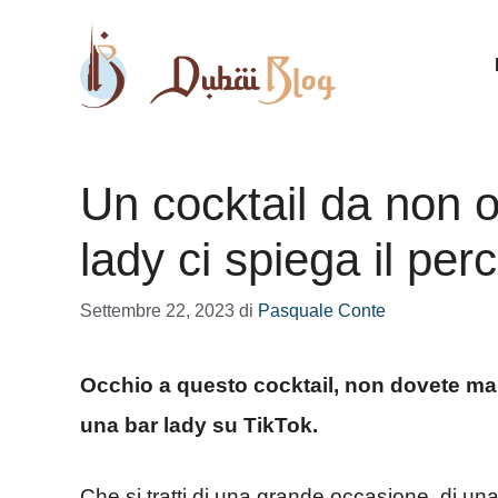
Vai
al
contenuto
Un cocktail da non o
lady ci spiega il per
Settembre 22, 2023
di
Pasquale Conte
Occhio a questo cocktail, non dovete mai 
una bar lady su TikTok.
Che si tratti di una grande occasione, di una