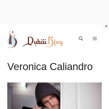
Vai
al
Menu
contenuto
Veronica Caliandro