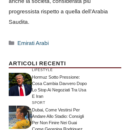
anche la società, considerata più
progressista rispetto a quella dell’Arabia
Saudita.
Categorie
Emirati Arabi
ARTICOLI RECENTI
LIFESTYLE
Hormuz Sotto Pressione:
Cosa Cambia Davvero Dopo
Lo Stop Ai Negoziati Tra Usa
E Iran
SPORT
Dubai, Come Vestirsi Per
Andare Allo Stadio: Consigli
Per Non Finire Nei Guai
Come Georgina Rodriguez