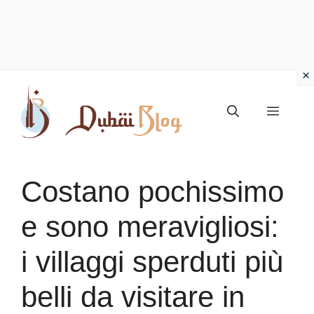
Vai
al
Menu
contenuto
Costano pochissimo
e sono meravigliosi:
i villaggi sperduti più
belli da visitare in