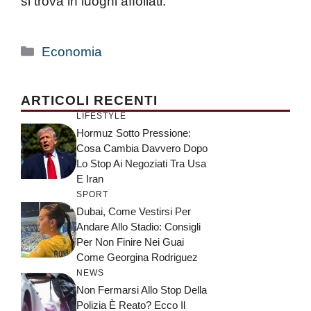
si trova in luoghi affollati.
Categorie
Economia
ARTICOLI RECENTI
LIFESTYLE
Hormuz Sotto Pressione:
Cosa Cambia Davvero Dopo
Lo Stop Ai Negoziati Tra Usa
E Iran
SPORT
Dubai, Come Vestirsi Per
Andare Allo Stadio: Consigli
Per Non Finire Nei Guai
Come Georgina Rodriguez
NEWS
Non Fermarsi Allo Stop Della
Polizia È Reato? Ecco Il