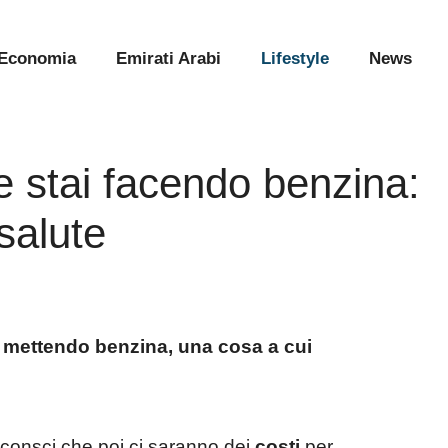
Economia
Emirati Arabi
Lifestyle
News
e stai facendo benzina:
salute
i mettendo benzina, una cosa a cui
 consci che poi ci saranno dei
costi
per