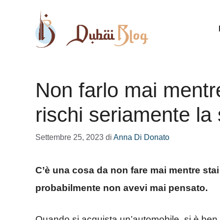
Vai
al
contenuto
Non farlo mai mentr
rischi seriamente la 
Settembre 25, 2023
di
Anna Di Donato
C’è una cosa da non fare mai mentre sta
probabilmente non avevi mai pensato.
Quando si acquista un’automobile, si è ben