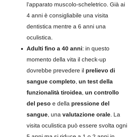
l’apparato muscolo-scheletrico. Già ai
4 anni è consigliabile una visita
dentistica mentre a 6 anni una
oculistica.
Adulti fino a 40 anni
: in questo
momento della vita il check-up
dovrebbe prevedere il
prelievo di
sangue completo
,
un test della
funzionalità tiroidea
,
un controllo
del peso
e della
pressione del
sangue
, una
valutazione orale
. La
visita oculistica può essere svolta ogni
5 anni ma si riduce a 1 o 2 anni in