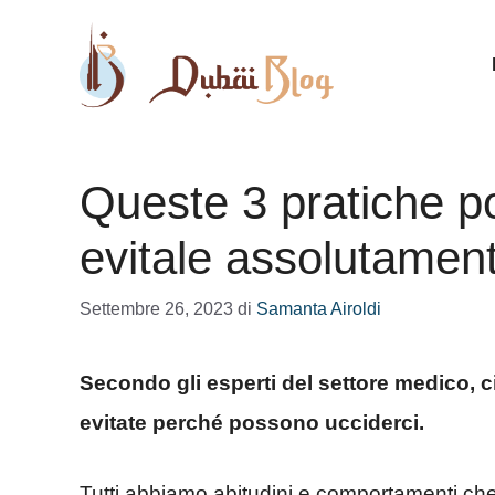
Vai
al
contenuto
Queste 3 pratiche p
evitale assolutamen
Settembre 26, 2023
di
Samanta Airoldi
Secondo gli esperti del settore medico, 
evitate perché possono ucciderci.
Tutti abbiamo abitudini e comportamenti che 