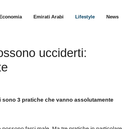
Economia
Emirati Arabi
Lifestyle
News
ossono ucciderti:
te
ci sono 3 pratiche che vanno assolutamente
possono farci male. Ma tre pratiche in particolare