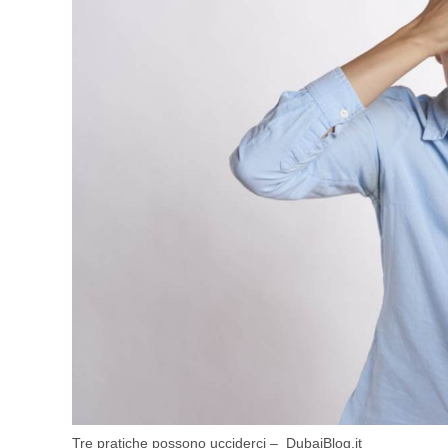
Tre pratiche possono ucciderci – DubaiBlog.it