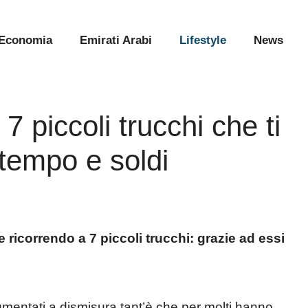
Economia
Emirati Arabi
Lifestyle
News
7 piccoli trucchi che ti
 tempo e soldi
 ricorrendo a 7 piccoli trucchi: grazie ad essi
o aumentati a dismisura tant’è che per molti hanno