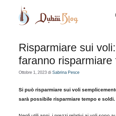
Vai
al
contenuto
Risparmiare sui voli: 
faranno risparmiare
Ottobre 1, 2023
di
Sabrina Pesce
Si può risparmiare sui voli semplicemente
sarà possibile risparmiare tempo e soldi.
Negli utili anni, i prezzi relativi ai voli son