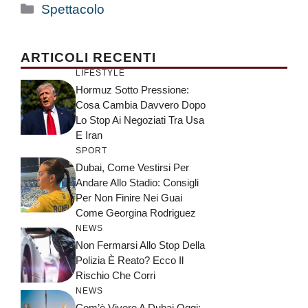
Categorie
Spettacolo
ARTICOLI RECENTI
LIFESTYLE
Hormuz Sotto Pressione:
Cosa Cambia Davvero Dopo
Lo Stop Ai Negoziati Tra Usa
E Iran
SPORT
Dubai, Come Vestirsi Per
Andare Allo Stadio: Consigli
Per Non Finire Nei Guai
Come Georgina Rodriguez
NEWS
Non Fermarsi Allo Stop Della
Polizia È Reato? Ecco Il
Rischio Che Corri
NEWS
Com’è Vivere A Dubai Oggi: