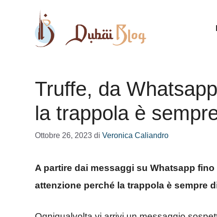
Vai
al
contenuto
Truffe, da Whatsapp 
la trappola è sempre
Ottobre 26, 2023
di
Veronica Caliandro
A partire dai messaggi su Whatsapp fino a
attenzione perché la trappola è sempre di
Ogniqualvolta vi arrivi un messaggio sospe