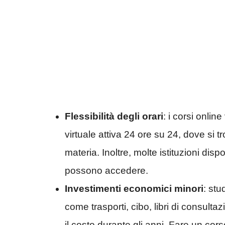
Flessibilità degli orari
: i corsi onli
virtuale attiva 24 ore su 24, dove si t
materia. Inoltre, molte istituzioni disp
possono accedere.
Investimenti economici minori
: st
come trasporti, cibo, libri di consultaz
il costo durante gli anni. Fare un co