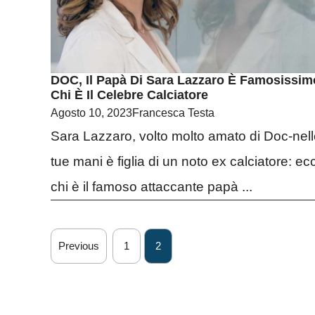
DOC, Il Papà Di Sara Lazzaro È Famosissim
Chi È Il Celebre Calciatore
Agosto 10, 2023
Francesca Testa
Sara Lazzaro, volto molto amato di Doc-nel
tue mani è figlia di un noto ex calciatore: ec
chi è il famoso attaccante papà ...
Previous
1
2